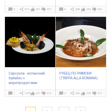
0
814
407
407
0
688
345
343
Сарсуэла - испанский
РУБЕЦ ПО-РИМСКИ
буйабес с
(TRIPPA ALLA ROMANA)
морепродуктами
1
1245
631
614
2
640
328
312