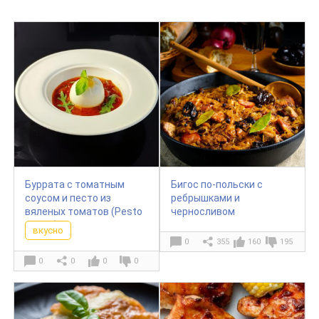
Буррата с томатным
Бигос по-польски с
соусом и песто из
ребрышками и
вяленых томатов (Pesto
черносливом
Rosso)
вкусно
0
355
160
195
0
0
0
0