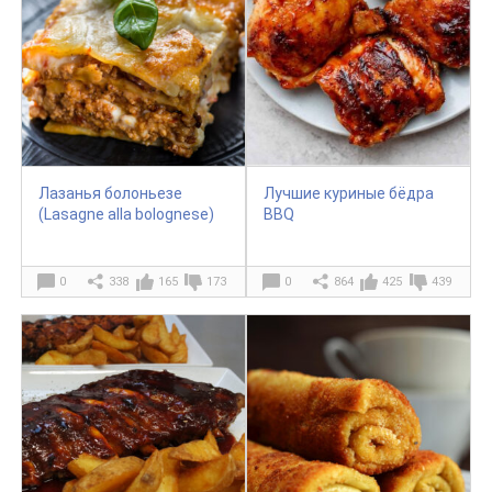
Лазанья болоньезе
Лучшие куриные бёдра
(Lasagne alla bolognese)
BBQ
0
338
165
173
0
864
425
439