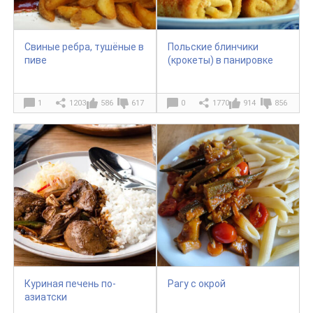
Свиные ребра, тушёные в
Польские блинчики
пиве
(крокеты) в панировке
1
1203
586
617
0
1770
914
856
Куриная печень по-
Рагу с окрой
азиатски