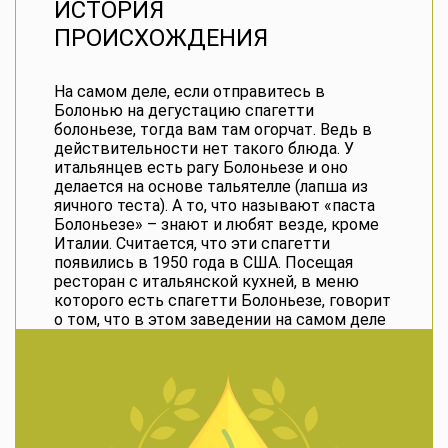
ИСТОРИЯ
ПРОИСХОЖДЕНИЯ
На самом деле, если отправитесь в
Болонью на дегустацию спагетти
болоньезе, тогда вам там огорчат. Ведь в
действительности нет такого блюда. У
итальянцев есть
рагу Болоньезе
и оно
делается на основе тальятелле (лапша из
яичного теста). А то, что называют «
паста
Болоньезе
» – знают и любят везде, кроме
Италии. Считается, что эти спагетти
появились в 1950 года в США. Посещая
ресторан с итальянской кухней, в меню
которого есть
спагетти
Болоньезе
, говорит
о том, что в этом заведении на самом деле
не знают ничего об итальянской кухне.
Настоящее
рагу Болоньезе рецепт
готовится без добавления спагетти. Яйца
стали добавлять в тесто для приготовления
пасты из-за того, что не всегда было
достаточно протеинов в муке твердых