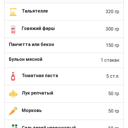
Тальятелле
320 гр
Говяжий фарш
300 гр
Панчетта или бекон
150 гр
Бульон мясной
1 стакан
Томатная паста
5 cт.л.
Лук репчатый
50 гр
Морковь
50 гр
Сельдерей черешковый