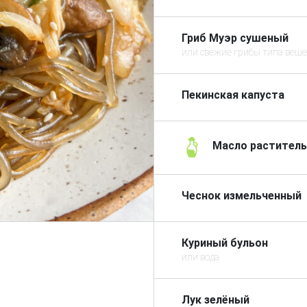
Гриб Муэр сушеный
или свежие грибы типа веше
Пекинская капуста
Масло растител
Чеснок измельченный
Куриный бульон
или вода
Лук зелёный