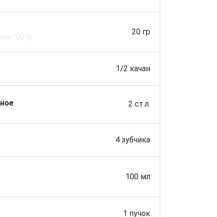
20 гр
нок 100 гр
1/2 качан
ьное
2 ст.л.
4 зубчика
100 мл
1 пучок