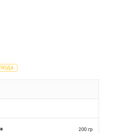
БЛЮДА
а
200 гр