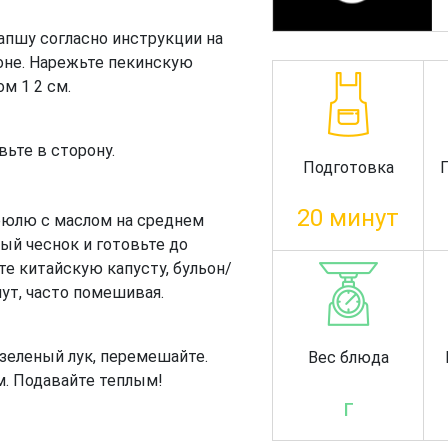
апшу согласно инструкции на
роне. Нарежьте пекинскую
м 1 2 см.
ьте в сторону.
Подготовка
20 минут
рюлю с маслом на среднем
ый чеснок и готовьте до
те китайскую капусту, бульон/
нут, часто помешивая.
зеленый лук, перемешайте.
Вес блюда
. Подавайте теплым!
г