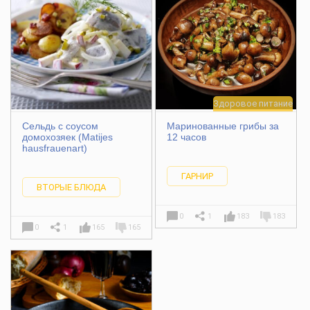
Здоровое питание
Сельдь с соусом
Маринованные грибы за
домохозяек (Matijes
12 часов
hausfrauenart)
ГАРНИР
ВТОРЫЕ БЛЮДА
0
1
183
183
0
1
165
165