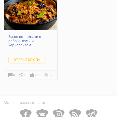
Бигос по-польски с
ребрышками и
черносливом
ВТОРЫЕ БЛЮДА
0
1
159
159
Мы в социальных сетях: