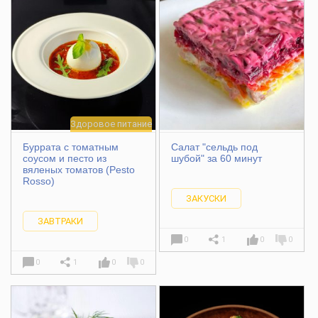
Здоровое питание
Буррата с томатным
Салат "сельдь под
соусом и песто из
шубой" за 60 минут
вяленых томатов (Pesto
Rosso)
ЗАКУСКИ
ЗАВТРАКИ
0
1
0
0
0
1
0
0