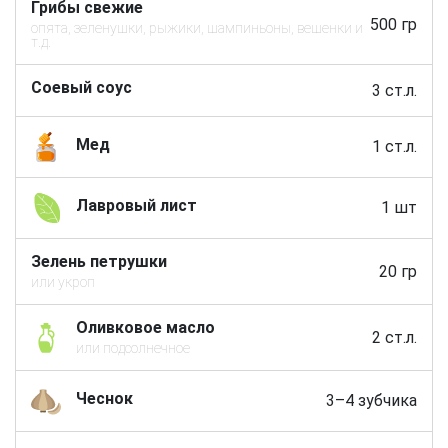
Грибы свежие
500 гр
опята, зеленушки, рыжики, шампиньоны, вешенки и
т.д.
Соевый соус
3 ст.л.
Мед
1 ст.л.
Лавровый лист
1 шт
Зелень петрушки
20 гр
или укроп
Оливковое масло
2 ст.л.
или подсолнечное
Чеснок
3–4 зубчика