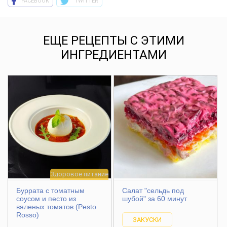
FACEBOOK
TWITTER
ЕЩЕ РЕЦЕПТЫ С ЭТИМИ
ИНГРЕДИЕНТАМИ
Здоровое питание
Буррата с томатным
Салат "сельдь под
соусом и песто из
шубой" за 60 минут
вяленых томатов (Pesto
Rosso)
ЗАКУСКИ