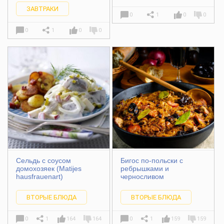
ЗАВТРАКИ
0
1
0
0
0
1
0
0
Сельдь с соусом
Бигос по-польски с
домохозяек (Matijes
ребрышками и
hausfrauenart)
черносливом
ВТОРЫЕ БЛЮДА
ВТОРЫЕ БЛЮДА
0
1
164
164
0
1
159
159