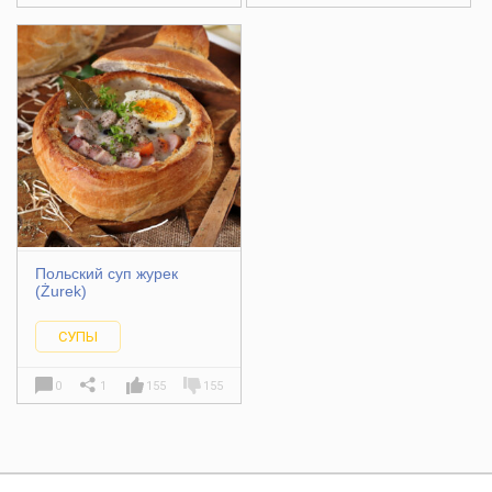
Польский суп журек
(Żurek)
СУПЫ
0
1
155
155