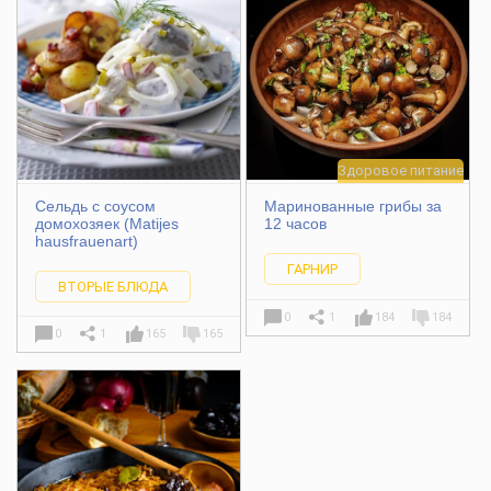
Здоровое питание
Сельдь с соусом
Маринованные грибы за
домохозяек (Matijes
12 часов
hausfrauenart)
ГАРНИР
ВТОРЫЕ БЛЮДА
0
1
184
184
0
1
165
165