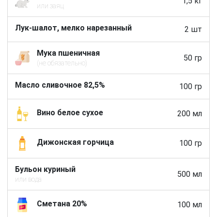
1,5 кг
или заяц
Лук-шалот, мелко нарезанный
2 шт
Мука пшеничная
50 гр
(не обязательно)
Масло сливочное 82,5%
100 гр
Вино белое сухое
200 мл
Дижонская горчица
100 гр
Бульон куриный
500 мл
или вода
Сметана 20%
100 мл