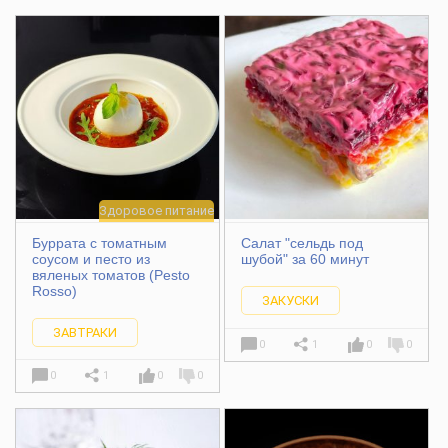
Здоровое питание
Буррата с томатным
Салат "сельдь под
соусом и песто из
шубой" за 60 минут
вяленых томатов (Pesto
Rosso)
ЗАКУСКИ
ЗАВТРАКИ
0
1
0
0
0
1
0
0