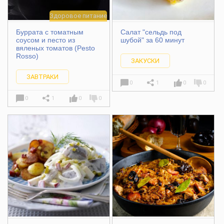
Здоровое питание
Буррата с томатным
Салат "сельдь под
соусом и песто из
шубой" за 60 минут
вяленых томатов (Pesto
Rosso)
ЗАКУСКИ
ЗАВТРАКИ
0
1
0
0
0
1
0
0