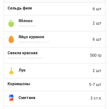
Сельдь филе
6 шт
Яблоко
2 шт
очищенные
Яйцо куриное
6 шт
сваренные вкрутую
Свекла красная
500 гр
сваренная, очищенная
Лук
2 шт
Корнишоны
5-7 шт
Сметана
3 ст.л.