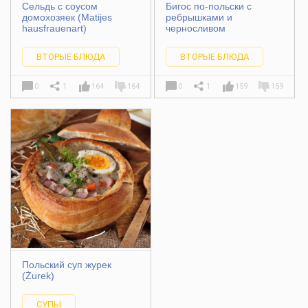
Сельдь с соусом
Бигос по-польски с
домохозяек (Matijes
ребрышками и
hausfrauenart)
черносливом
ВТОРЫЕ БЛЮДА
ВТОРЫЕ БЛЮДА
0
1
164
164
0
1
159
159
Польский суп журек
(Żurek)
СУПЫ