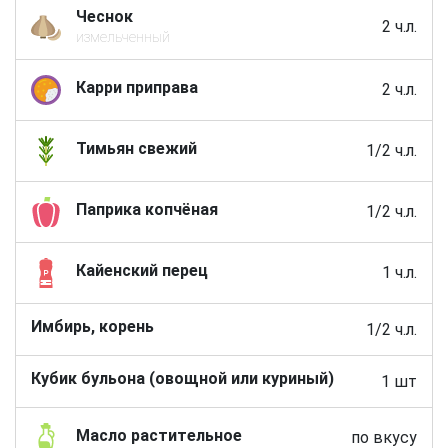
Чеснок
2 ч.л.
измельченный
Карри приправа
2 ч.л.
Тимьян свежий
1/2 ч.л.
Паприка копчёная
1/2 ч.л.
Кайенский перец
1 ч.л.
Имбирь, корень
1/2 ч.л.
Кубик бульона (овощной или куриный)
1 шт
Масло растительное
по вкусу