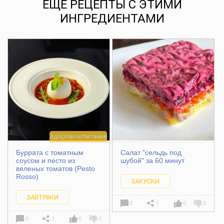
ЕЩЕ РЕЦЕПТЫ С ЭТИМИ
ИНГРЕДИЕНТАМИ
Здоровое питание
Буррата с томатным
Салат "сельдь под
соусом и песто из
шубой" за 60 минут
вяленых томатов (Pesto
Rosso)
ЗАКУСКИ
ЗАВТРАКИ
0
1
0
0
0
1
0
0