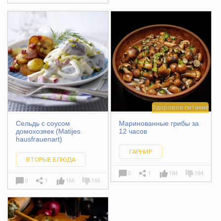
Здоровое питание
Сельдь с соусом
Маринованные грибы за
домохозяек (Matijes
12 часов
hausfrauenart)
ГАРНИР
ВТОРЫЕ БЛЮДА
0
1
184
184
0
1
166
166