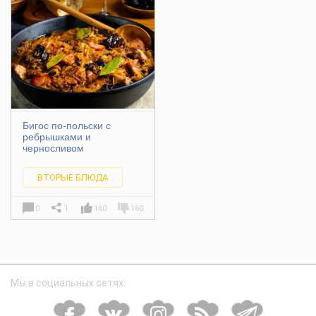
Бигос по-польски с
ребрышками и
черносливом
ВТОРЫЕ БЛЮДА
0
1
160
160
Мы в социальных сетях: