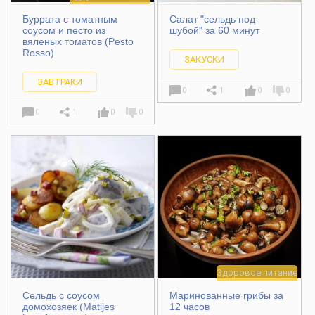
Буррата с томатным
Салат "сельдь под
соусом и песто из
шубой" за 60 минут
вяленых томатов (Pesto
Rosso)
ЗАКУСКИ
ЗАВТРАКИ
0
1
0
0
0
1
0
0
Здоровое питание
Сельдь с соусом
Маринованные грибы за
домохозяек (Matijes
12 часов