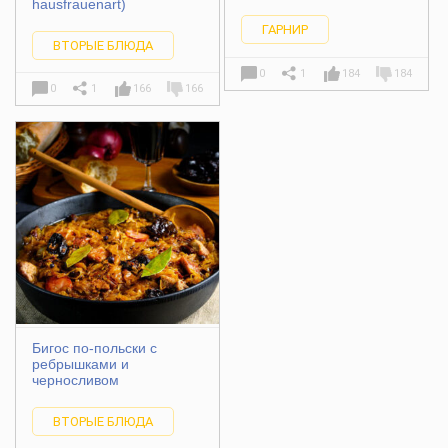
hausfrauenart)
ГАРНИР
ВТОРЫЕ БЛЮДА
0
1
184
184
0
1
166
166
Бигос по-польски с
ребрышками и
черносливом
ВТОРЫЕ БЛЮДА