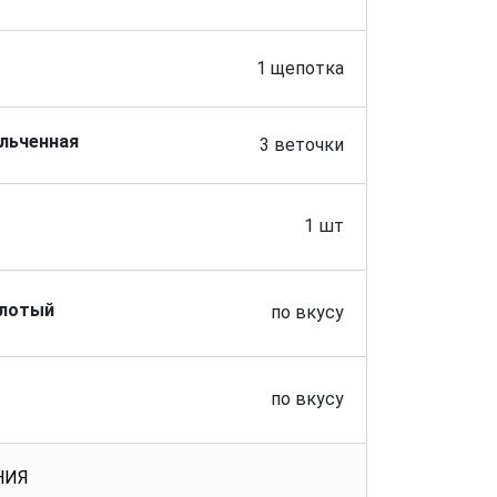
1 щепотка
ельченная
3 веточки
1 шт
олотый
по вкусу
по вкусу
НИЯ