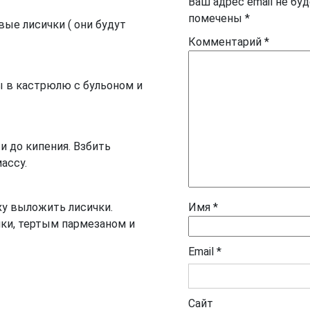
Ваш адрес email не бу
помечены
*
ые лисички ( они будут
Комментарий
*
 в кастрюлю с бульоном и
и до кипения. Взбить
ассу.
ху выложить лисички.
Имя
*
ки, тертым пармезаном и
Email
*
Сайт