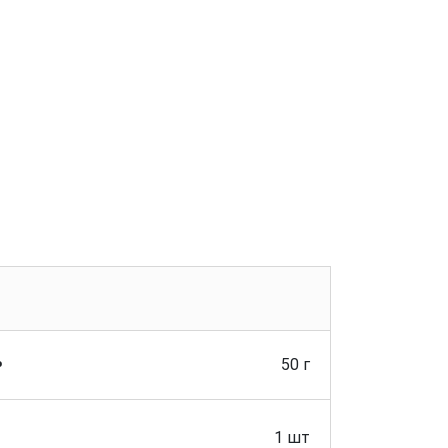
%
50 г
1 шт