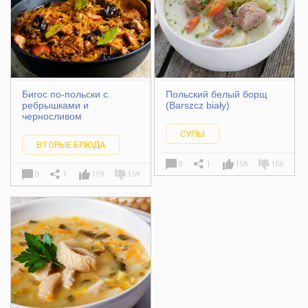
Бигос по-польски с
Польский белый борщ
ребрышками и
(Barszcz biały)
черносливом
СУПЫ
ВТОРЫЕ БЛЮДА
0
1
156
156
0
1
159
159