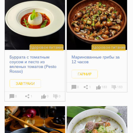
Здоровое питание
Здоровое питание
Буррата с томатным
Маринованные грибы за
соусом и песто из
12 часов
вяленых томатов (Pesto
Rosso)
ГАРНИР
ЗАВТРАКИ
0
1
183
183
0
1
0
0