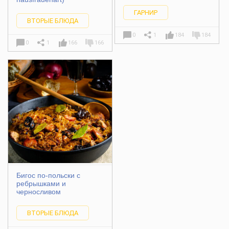
ГАРНИР
ВТОРЫЕ БЛЮДА
0
1
184
184
0
1
166
166
Бигос по-польски с
ребрышками и
черносливом
ВТОРЫЕ БЛЮДА