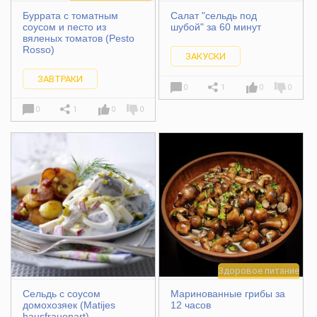
Буррата с томатным
Салат "сельдь под
соусом и песто из
шубой" за 60 минут
вяленых томатов (Pesto
Rosso)
ЗАКУСКИ
ЗАВТРАКИ
0
1
0
0
0
1
0
0
Здоровое питание
Сельдь с соусом
Маринованные грибы за
домохозяек (Matijes
12 часов
hausfrauenart)