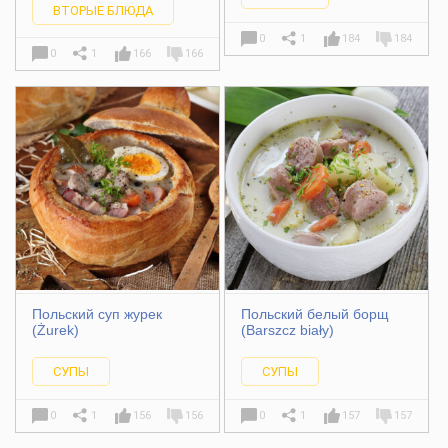
ВТОРЫЕ БЛЮДА
0
1
184
184
0
1
166
166
Польский суп журек
Польский белый борщ
(Żurek)
(Barszcz biały)
СУПЫ
СУПЫ
0
1
156
156
0
1
157
157