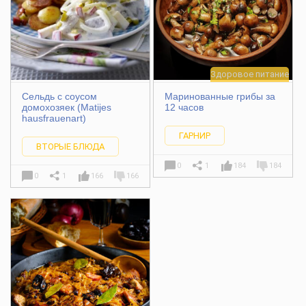
Здоровое питание
Сельдь с соусом
Маринованные грибы за
домохозяек (Matijes
12 часов
hausfrauenart)
ГАРНИР
ВТОРЫЕ БЛЮДА
0
1
184
184
0
1
166
166