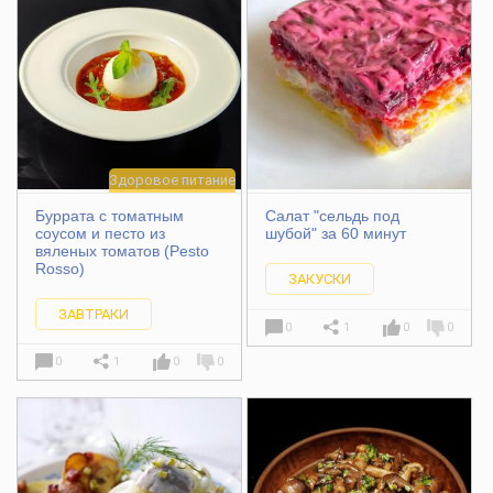
Здоровое питание
Буррата с томатным
Салат "сельдь под
соусом и песто из
шубой" за 60 минут
вяленых томатов (Pesto
Rosso)
ЗАКУСКИ
ЗАВТРАКИ
0
1
0
0
0
1
0
0