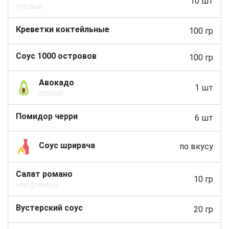
10 шт
готовые
Креветки коктейльные
100 гр
Соус 1000 островов
100 гр
Авокадо
1 шт
спелый
Помидор черри
6 шт
Соус шрирача
по вкусу
Салат романо
10 гр
или фенхель
Вустерский соус
20 гр