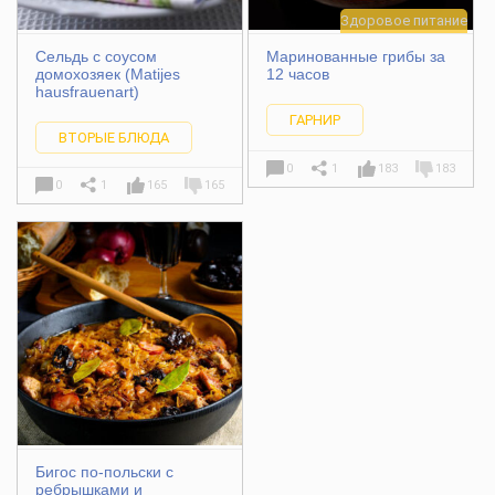
Здоровое питание
Сельдь с соусом
Маринованные грибы за
домохозяек (Matijes
12 часов
hausfrauenart)
ГАРНИР
ВТОРЫЕ БЛЮДА
0
1
183
183
0
1
165
165
Бигос по-польски с
ребрышками и