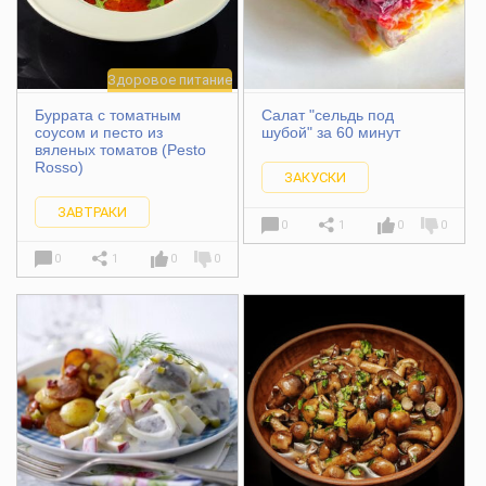
Здоровое питание
Буррата с томатным
Салат "сельдь под
соусом и песто из
шубой" за 60 минут
вяленых томатов (Pesto
Rosso)
ЗАКУСКИ
ЗАВТРАКИ
0
1
0
0
0
1
0
0