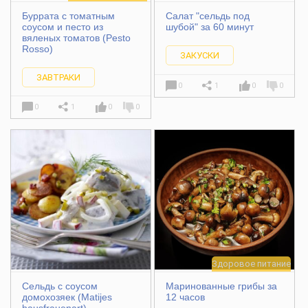
Буррата с томатным
Салат "сельдь под
соусом и песто из
шубой" за 60 минут
вяленых томатов (Pesto
Rosso)
ЗАКУСКИ
ЗАВТРАКИ
0
1
0
0
0
1
0
0
Здоровое питание
Сельдь с соусом
Маринованные грибы за
домохозяек (Matijes
12 часов
hausfrauenart)