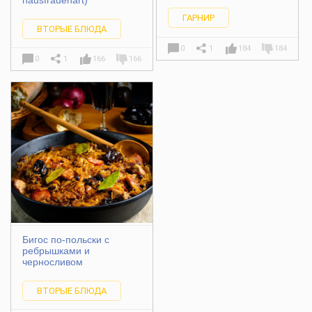
ГАРНИР
ВТОРЫЕ БЛЮДА
0
1
184
184
0
1
166
166
Бигос по-польски с
ребрышками и
черносливом
ВТОРЫЕ БЛЮДА