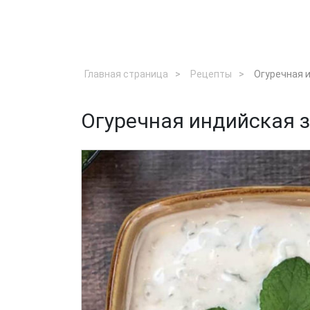
Главная страница
Рецепты
Огуречная и
Огуречная индийская за