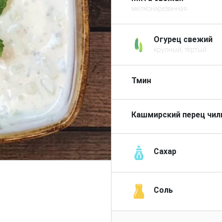
мелконарезанная
Огурец свежий
крупный, тёртый
Тмин
Кашмирский перец чи
Сахар
Соль