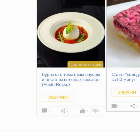
Здоровое питание
Буррата с томатным соусом
Салат "сельд
и песто из вяленых томатов
за 60 минут
(Pesto Rosso)
ЗАКУСКИ
ЗАВТРАКИ
0
1
0
1
0
0