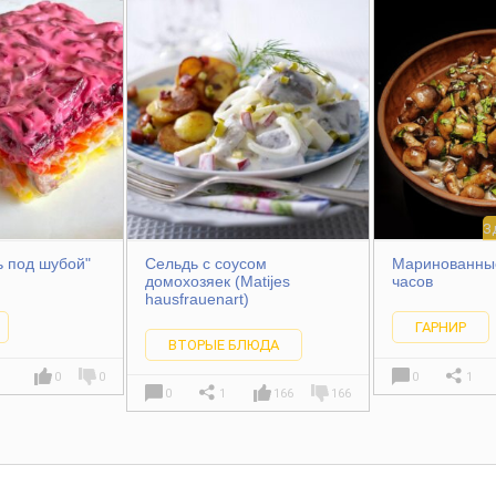
З
ь под шубой"
Сельдь с соусом
Маринованные
домохозяек (Matijes
часов
hausfrauenart)
ГАРНИР
ВТОРЫЕ БЛЮДА
0
0
0
1
0
1
166
166