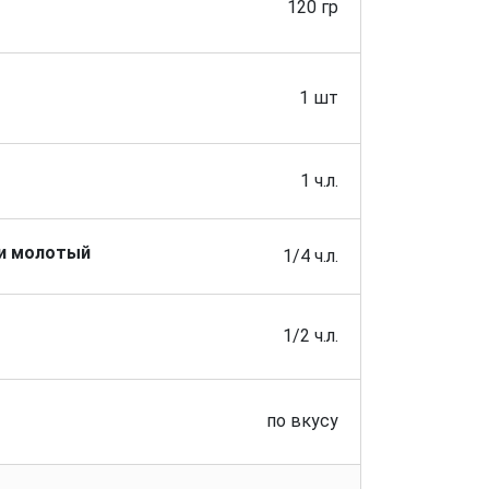
120 гр
1 шт
1 ч.л.
ли молотый
1/4 ч.л.
1/2 ч.л.
по вкусу