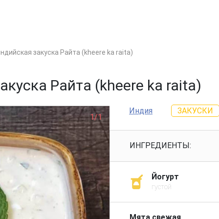
ндийская закуска Райта (kheere ka raita)
куска Райта (kheere ka raita)
Индия
ЗАКУСКИ
1/1
ИНГРЕДИЕНТЫ:
Йогурт
густой
Мята свежая