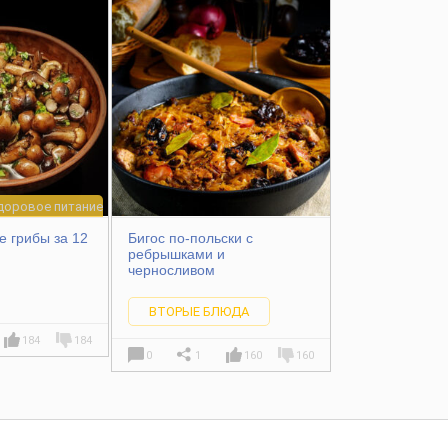
доровое питание
 грибы за 12
Бигос по-польски с
ребрышками и
черносливом
ВТОРЫЕ БЛЮДА
184
184
0
1
160
160