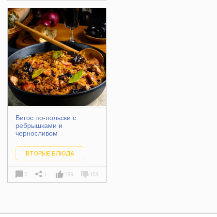
Бигос по-польски с
ребрышками и
черносливом
ВТОРЫЕ БЛЮДА
0
1
159
159