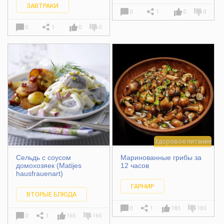
ЗАВТРАКИ
0
1
0
0
0
1
0
0
Здоровое питание
Сельдь с соусом
Маринованные грибы за
домохозяек (Matijes
12 часов
hausfrauenart)
ГАРНИР
ВТОРЫЕ БЛЮДА
0
1
183
183
0
1
165
165