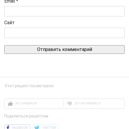
Email
*
Сайт
Этот рецепт посмотрело:
847 НРАВИТСЯ
531 НЕ НРАВИТСЯ
Поделиться рецептом:
FACEBOOK
TWITTER