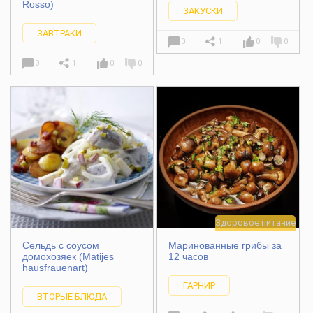
Rosso)
ЗАКУСКИ
ЗАВТРАКИ
0
1
0
0
0
1
0
0
Здоровое питание
Сельдь с соусом
Маринованные грибы за
домохозяек (Matijes
12 часов
hausfrauenart)
ГАРНИР
ВТОРЫЕ БЛЮДА