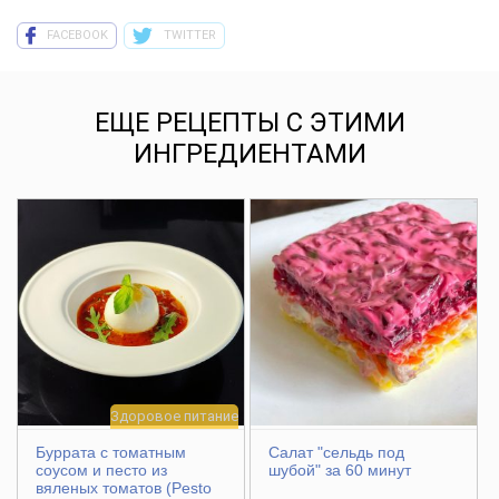
FACEBOOK
TWITTER
ЕЩЕ РЕЦЕПТЫ С ЭТИМИ
ИНГРЕДИЕНТАМИ
Здоровое питание
Буррата с томатным
Салат "сельдь под
соусом и песто из
шубой" за 60 минут
вяленых томатов (Pesto