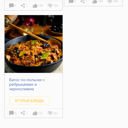
0
1
184
184
0
1
166
166
Бигос по-польски с
ребрышками и
черносливом
ВТОРЫЕ БЛЮДА
0
1
161
161