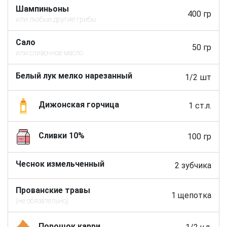
Шампиньоны
400 гр
или любые другие грибы
Сало
50 гр
или сливочное масло
Белый лук мелко нарезанный
1/2 шт
Дижонская горчица
1 ст.л.
Сливки 10%
100 гр
Чеснок измельченный
2 зубчика
Прованские травы
1 щепотка
(не обязательно)
Порошок карри