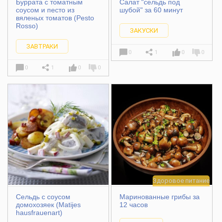
Буррата с томатным
Салат "сельдь под
соусом и песто из
шубой" за 60 минут
вяленых томатов (Pesto
Rosso)
ЗАКУСКИ
ЗАВТРАКИ
0
1
0
0
0
1
0
0
Здоровое питание
Сельдь с соусом
Маринованные грибы за
домохозяек (Matijes
12 часов
hausfrauenart)