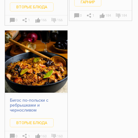
ГАРНИР
ВТОРЫЕ БЛЮДА
0
1
184
184
0
1
166
166
Бигос по-польски с
ребрышками и
черносливом
ВТОРЫЕ БЛЮДА
0
1
160
160