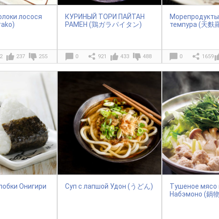
локи лосося
КУРИНЫЙ ТОРИ ПАЙТАН
Морепродукты 
rako)
РАМЕН (鶏ガラパイタン)
темпура (天麩
2
237
255
0
921
433
488
0
1659
лобки Онигири
Суп с лапшой Удон (うどん)
Тушеное мясо 
Набэмоно (