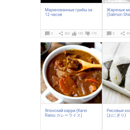
Маринованные грибы за
Жареные мо
12 часов
(Salmon Shi
0
362
183
179
0
49
Японский карри (Karei
Рисовые ко
Raisu カレーライス)
(おにぎり)