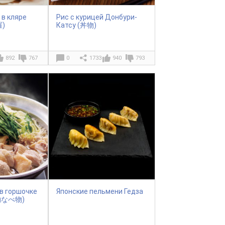
в кляре
Рис с курицей Донбури-
羅)
Катсу (丼物)
892
767
0
1733
940
793
в горшочке
Японские пельмени Гедза
鍋物なべ物)