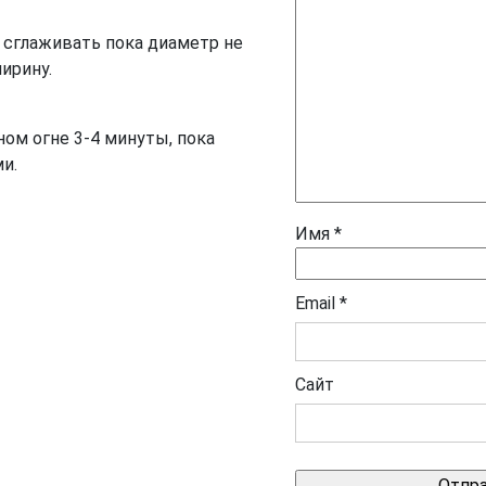
 сглаживать пока диаметр не
ирину.
ом огне 3-4 минуты, пока
и.
Имя
*
Email
*
Сайт