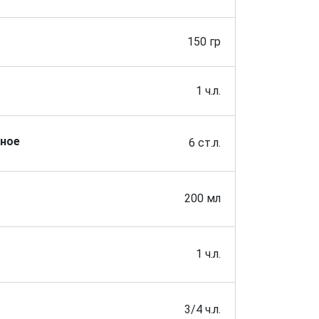
150 гр
1 ч.л.
ьное
6 ст.л.
200 мл
1 ч.л.
3/4 ч.л.