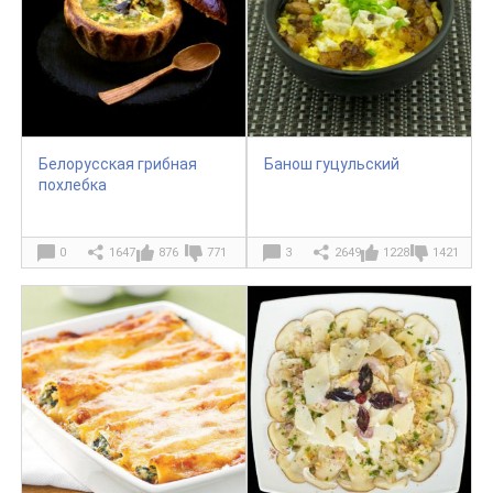
Белорусская грибная
Банош гуцульский
похлебка
0
1647
876
771
3
2649
1228
1421