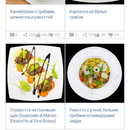
Каннеллони с грибами,
Карпаччо из белых
шпинатом и рикоттой
грибов
0
1239
648
591
0
1199
683
516
Стракотто из говяжьих
Ризотто с уткой, белыми
щек (Guanciale di Manzo
грибами и помидорами
Stracotto al Vino Rosso)
черри