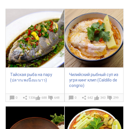
Тайская рыба на пару
Чилийский рыбный суп из
(ปลากะพงนึ่งมะนาว)
угря кинг клип (Caldillo de
congrio)
0
1336
688
648
0
642
343
299