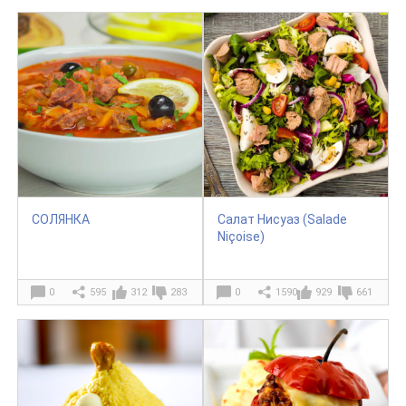
СОЛЯНКА
Салат Нисуаз (Salade
Niçoise)
0
595
312
283
0
1590
929
661