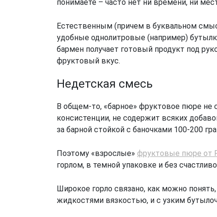
понимаете – часто нет ни времени, ни мест
Естественным (причем в буквальном смысл
удобные однолитровые (например) бутылки,
бармен получает готовый продукт под рук
фруктовый вкус.
Недетская смесь
В общем-то, «барное» фруктовое пюре не с
консистенции, не содержит всяких добавок,
за барной стойкой с баночками 100-200 гра
Поэтому «взрослые»
фруктовые пюре от R
горлом, в темной упаковке и без счастлив
Широкое горло связано, как можно понять
жидкостями вязкостью, и с узким бутыло