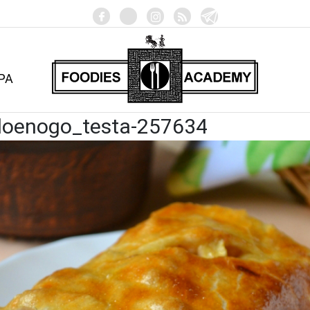
РА
sloenogo_testa-257634