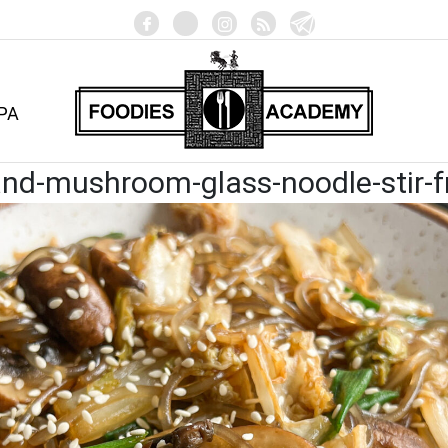
РА
d-mushroom-glass-noodle-stir-fr