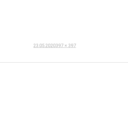
Опубликовано
Полный
23.05.2020
397 × 397
размер