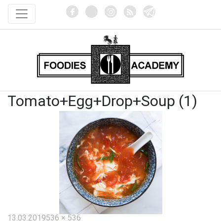
Tomato+Egg+Drop+Soup (1)
Опубликовано
Полный
13.03.2019
536 × 536