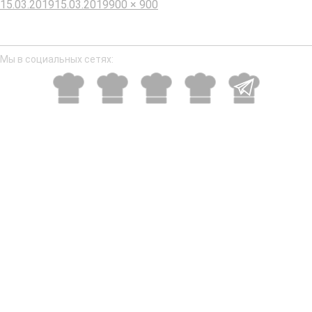
Опубликовано
Полный
15.03.2019
15.03.2019
900 × 900
размер
Мы в социальных сетях: