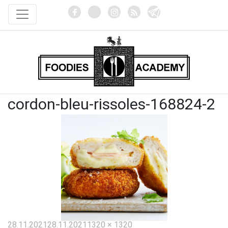
cordon-bleu-rissoles-168824-2
Опубликовано
Полный
28.11.2021
28.11.2021
1320 × 1320