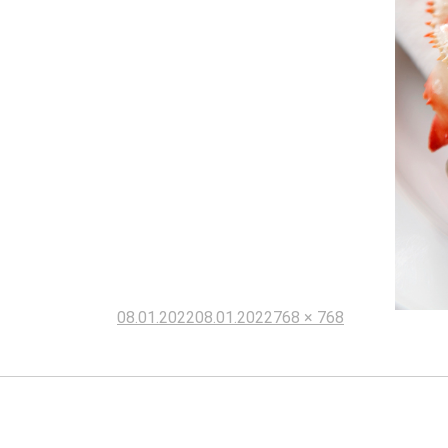
Опубликовано
Полный
08.01.2022
08.01.2022
768 × 768
размер