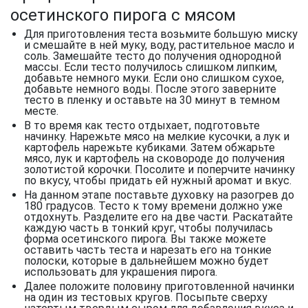
осетинского пирога с мясом
Для приготовления теста возьмите большую миску
и смешайте в ней муку, воду, растительное масло и
соль. Замешайте тесто до получения однородной
массы. Если тесто получилось слишком липким,
добавьте немного муки. Если оно слишком сухое,
добавьте немного воды. После этого заверните
тесто в пленку и оставьте на 30 минут в темном
месте.
В то время как тесто отдыхает, подготовьте
начинку. Нарежьте мясо на мелкие кусочки, а лук и
картофель нарежьте кубиками. Затем обжарьте
мясо, лук и картофель на сковороде до получения
золотистой корочки. Посолите и поперчите начинку
по вкусу, чтобы придать ей нужный аромат и вкус.
На данном этапе поставьте духовку на разогрев до
180 градусов. Тесто к тому времени должно уже
отдохнуть. Разделите его на две части. Раскатайте
каждую часть в тонкий круг, чтобы получилась
форма осетинского пирога. Вы также можете
оставить часть теста и нарезать его на тонкие
полоски, которые в дальнейшем можно будет
использовать для украшения пирога.
Далее положите половину приготовленной начинки
на один из тестовых кругов. Посыпьте сверху