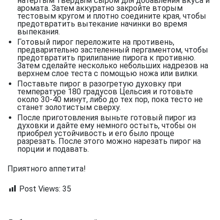
натертым твердым сыром для добавления вкуса и
аромата. Затем аккуратно закройте вторым
тестовым кругом и плотно соедините края, чтобы
предотвратить вытекание начинки во время
выпекания.
Готовый пирог переложите на противень,
предварительно застеленный пергаментом, чтобы
предотвратить прилипание пирога к противню.
Затем сделайте несколько небольших надрезов на
верхнем слое теста с помощью ножа или вилки.
Поставьте пирог в разогретую духовку при
температуре 180 градусов Цельсия и готовьте
около 30-40 минут, либо до тех пор, пока тесто не
станет золотистым сверху.
После приготовления выньте готовый пирог из
духовки и дайте ему немного остыть, чтобы он
приобрел устойчивость и его было проще
разрезать. После этого можно нарезать пирог на
порции и подавать.
Приятного аппетита!
Post Views:
35