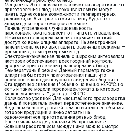
наполняющий рабочую камеру.
Мощность. Этот показатель влияет на оперативность
приготовления блюд. Пароконвектоматы могут
иметь одинаковые возможности температурных
режимов, но быстрее готовить пищу будет тот
аппарат, у которого мощность выше.
Панель управления. Функциональность
пароконвектомата зависит от типа его управления.
Несложная сенсорная панель открывает лёгкий
доступ ко всем опциям аппарата. На электронной
панели очень легко выставлять различные режимы —
временные, температурные и т.д.
Электромеханическая панель с широким интервалом
настроек обеспечивает всесторонний контроль
процесса приготовления разнообразных блюд.
Температурный режим. Данный параметр также
влияет на быстроту приготовления пищи, что
особенно важно для крупных заведений общепита.
Стандартные значения t° обычно не выше +270°С, но
есть и такие модели пароконвектомата, в которых
можно увеличить t° даже до +300°С.
Количество уровней. Для масштабного производства
данный показатель имеет первостепенное значение.
Ведь чем больше уровней, тем значительнее объёмы
готовой продукции и ниже затраты на
одномоментное приготовление разных блюд.
Расстояние между уровнями. На противнях с
большим расстоянием между ними можно быстро