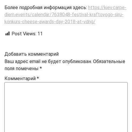
Более подробная информация здесь:
https://
kiev.carpe-
diem.events/
calendar/
7638048-festival-kraftovogo
-siru-
konkurs-cheese-award
s-day-2018-at-vdng/
Post Views:
11
Добавить комментарий
Ваш адрес email не будет опубликован.
Обязательные
поля помечены
*
Комментарий
*