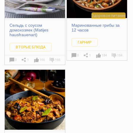
Здоровое питание
Сельдь с соусом
Маринованные грибы за
домохозяек (Matijes
12 часов
hausfrauenart)
ГАРНИР
ВТОРЫЕ БЛЮДА
0
1
184
184
0
1
166
166