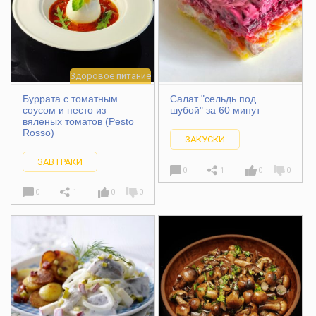
Здоровое питание
Буррата с томатным
Салат "сельдь под
соусом и песто из
шубой" за 60 минут
вяленых томатов (Pesto
Rosso)
ЗАКУСКИ
ЗАВТРАКИ
0
1
0
0
0
1
0
0