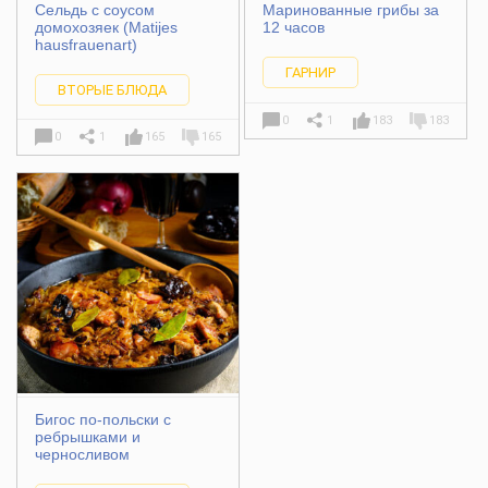
Сельдь с соусом
Маринованные грибы за
домохозяек (Matijes
12 часов
hausfrauenart)
ГАРНИР
ВТОРЫЕ БЛЮДА
0
1
183
183
0
1
165
165
Бигос по-польски с
ребрышками и
черносливом