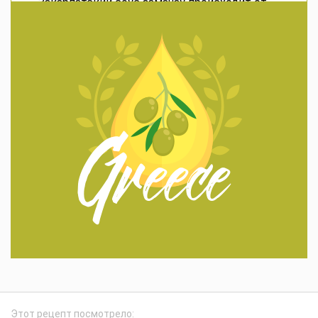
Закарпатский соус замачау происходит от
слова «замочить», ведь им макают всё
подряд — от колбасы до овощей.
Сарказм? Да ну, закарпатцы, наверное,
придумали его, чтобы не скучать от
пресной еды, добавляя перца столько, что
аж дым идёт.
В классической версии используют
местные продукты: сладкий болгарский
перец, острый чили, свежие томаты — ведь
в Закарпатье всё растёт сочным и
ароматным.
Как приготовить замачау по-закарпатски в
домашних условиях?
Начните с выбора перца — только свежего,
потому что консервированный не даст того
вкуса, получится просто заготовка.
Этот рецепт посмотрело: