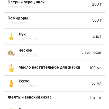
Острый перец чили
200 г
для пикантности
Помидоры
500 г
для сочности
Лук
2 шт
для аромата
Чеснок
5 зубчиков
для остроты
Масло растительное для жарки
100 мл
Уксус
50 мл
для кислинки
Желтый венский сахар
2 ст. л.