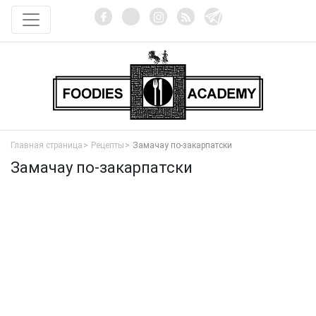
Главная страница
Рецепты
Замачау по-закарпатски
Замачау по-закарпатски