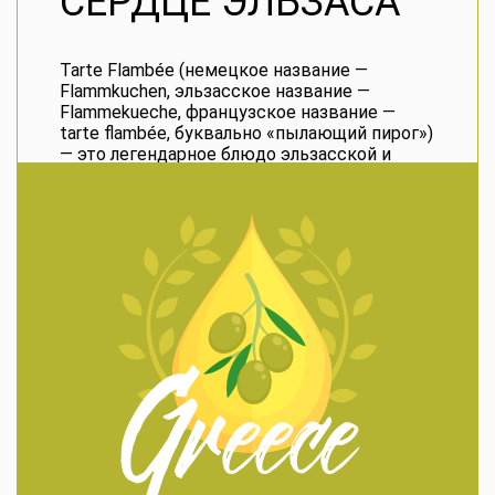
СЕРДЦЕ ЭЛЬЗАСА
Tarte Flambée
(немецкое название —
Flammkuchen
, эльзасское название —
Flammekueche
, французское название —
tarte flambée
, буквально «пылающий пирог»)
— это легендарное блюдо
эльзасской и
южно-немецкой кухни
, напоминающее
тонкую, хрустящую пиццу.
Его готовят из тонкого теста с нежным
crème fraîche
, луком и беконом. Сегодня
существует множество вариаций: с
курицей, рыбой, грибами, морепродуктами и
даже сладкие версии с фруктами и
мороженым.
🔥 Как появился «пылающий
пирог»
Название может ввести в заблуждение —
ведь во французской кухне «flambé»