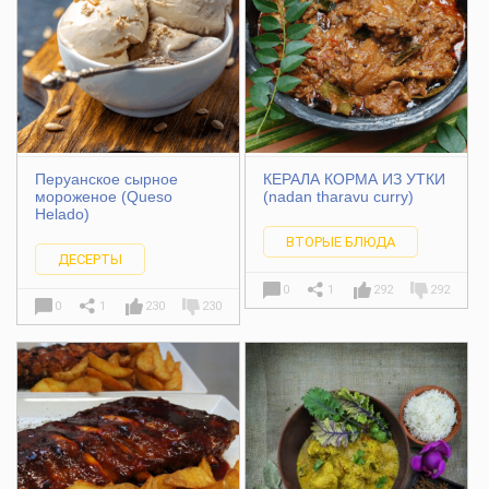
Перуанское сырное
КЕРАЛА КОРМА ИЗ УТКИ
мороженое (Queso
(nadan tharavu curry)
Helado)
ВТОРЫЕ БЛЮДА
ДЕСЕРТЫ
0
1
292
292
0
1
230
230