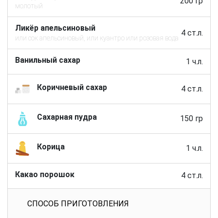
200 гр
молотый
Ликёр апельсиновый
4 ст.л.
или сок апельсиновый, или куантро или розовая вода
Ванильный сахар
1 ч.л.
Коричневый сахар
4 ст.л.
Сахарная пудра
150 гр
Корица
1 ч.л.
Какао порошок
4 ст.л.
СПОСОБ ПРИГОТОВЛЕНИЯ