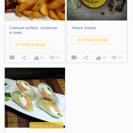
Свиные ребра, тушёные
Чикен корма
в пиве
ВТОРЫЕ БЛЮДА
ВТОРЫЕ БЛЮДА
1
1
586
586
0
1
924
924
Здоровое питание